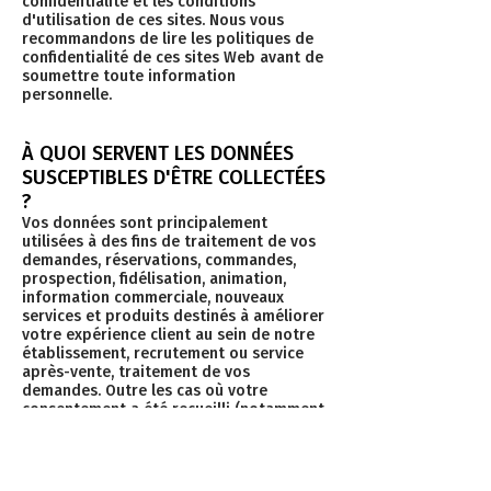
confidentialité et les conditions
d'utilisation de ces sites. Nous vous
recommandons de lire les politiques de
confidentialité de ces sites Web avant de
soumettre toute information
personnelle.
À QUOI SERVENT LES DONNÉES
SUSCEPTIBLES D'ÊTRE COLLECTÉES
?
Vos données sont principalement
utilisées à des fins de traitement de vos
demandes, réservations, commandes,
prospection, fidélisation, animation,
information commerciale, nouveaux
services et produits destinés à améliorer
votre expérience client au sein de notre
établissement, recrutement ou service
après-vente, traitement de vos
demandes. Outre les cas où votre
consentement a été recueilli (notamment
pour vous communiquer des offres
personnalisées), le traitement de vos
données pour les différentes finalités
susvisées est notamment nécessaire aux