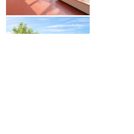
↩︎
TRIBLE ARCHITECTES - 4 rue Daniel Schoen 68200
MULHOUSE -
03 89 42 05 15
-
secretariat@trible-