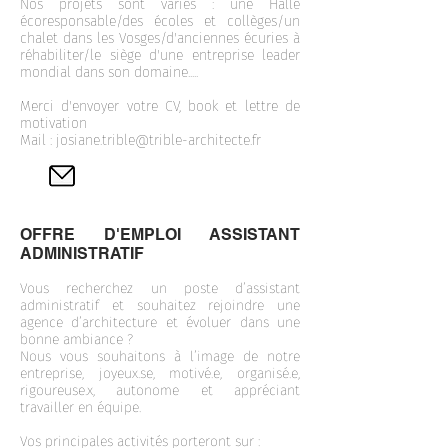
Nos projets sont variés : une Halle
écoresponsable/des écoles et collèges/un
chalet dans les Vosges/d'anciennes écuries à
réhabiliter/le siège d'une entreprise leader
mondial dans son domaine.....
Merci d'envoyer votre CV, book et lettre de
motivation
Mail :
josiane.trible@trible-architecte.fr
OFFRE D'EMPLOI ASSISTANT
ADMINISTRATIF
Vous recherchez un poste d’assistant
administratif et souhaitez rejoindre une
agence d’architecture et évoluer dans une
bonne ambiance ?
Nous vous souhaitons à l’image de notre
entreprise, joyeux.se, motivé.e, organisé.e,
rigoureuse.x, autonome et appréciant
travailler en équipe.
Vos principales activités porteront sur :