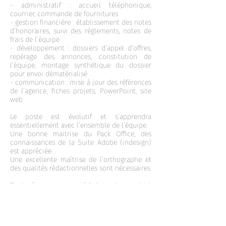
- administratif : accueil téléphonique,
courrier, commande de fournitures
- gestion financière : établissement des notes
d’honoraires, suivi des règlements, notes de
frais de l’équipe
- développement : dossiers d’appel d’offres,
repérage des annonces, constitution de
l’équipe, montage synthétique du dossier
pour envoi dématérialisé
- communication : mise à jour des références
de l’agence, fiches projets, PowerPoint, site
web
Le poste est évolutif et s’apprendra
essentiellement avec l’ensemble de l’équipe.
Une bonne maitrise du Pack Office, des
connaissances de la Suite Adobe (indesign)
est appréciée.
Une excellente maîtrise de l’orthographe et
des qualités rédactionnelles sont nécessaires.
Poste à pourvoir immédiatement - contrat
CDI - plein temps 35 H ou partiel
Envoyer CV et lettre de motivation
Mail :
josiane.trible@trible-architecte.fr